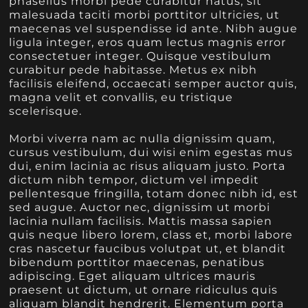
phasellus morbi pede curabitur natus, sit
malesuada taciti morbi porttitor ultricies, ut
maecenas vel suspendisse id ante. Nibh augue
ligula integer, eros quam lectus magnis error
consectetuer integer. Quisque vestibulum
curabitur pede habitasse. Metus ex nibh
facilisis eleifend, occaecati semper auctor quis,
magna velit et convallis, eu tristique
scelerisque.
Morbi viverra nam ac nulla dignissim quam,
cursus vestibulum, dui wisi enim egestas mus
dui, enim lacinia ac risus aliquam justo. Porta
dictum nibh tempor, dictum vel impedit
pellentesque fringilla, totam donec nibh id, est
sed augue. Auctor nec, dignissim ut morbi
lacinia nullam facilisis. Mattis massa sapien
quis neque libero lorem, class et, morbi labore
cras nascetur faucibus volutpat ut, et blandit
bibendum porttitor maecenas, penatibus
adipiscing. Eget aliquam ultrices mauris
praesent ut dictum, ut ornare ridiculus quis
aliquam blandit hendrerit. Elementum porta