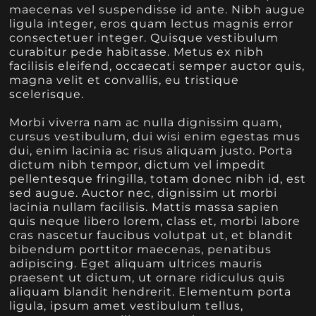
maecenas vel suspendisse id ante. Nibh augue
ligula integer, eros quam lectus magnis error
consectetuer integer. Quisque vestibulum
curabitur pede habitasse. Metus ex nibh
facilisis eleifend, occaecati semper auctor quis,
magna velit et convallis, eu tristique
scelerisque.
Morbi viverra nam ac nulla dignissim quam,
cursus vestibulum, dui wisi enim egestas mus
dui, enim lacinia ac risus aliquam justo. Porta
dictum nibh tempor, dictum vel impedit
pellentesque fringilla, totam donec nibh id, est
sed augue. Auctor nec, dignissim ut morbi
lacinia nullam facilisis. Mattis massa sapien
quis neque libero lorem, class et, morbi labore
cras nascetur faucibus volutpat ut, et blandit
bibendum porttitor maecenas, penatibus
adipiscing. Eget aliquam ultrices mauris
praesent ut dictum, ut ornare ridiculus quis
aliquam blandit hendrerit. Elementum porta
ligula, ipsum amet vestibulum tellus,