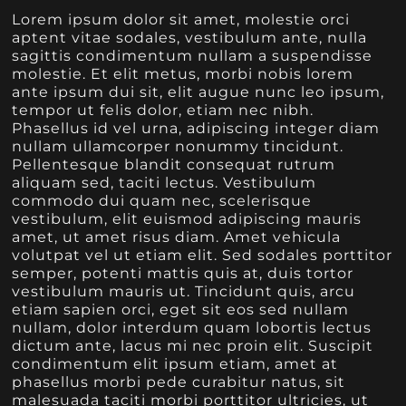
Lorem ipsum dolor sit amet, molestie orci
aptent vitae sodales, vestibulum ante, nulla
sagittis condimentum nullam a suspendisse
molestie. Et elit metus, morbi nobis lorem
ante ipsum dui sit, elit augue nunc leo ipsum,
tempor ut felis dolor, etiam nec nibh.
Phasellus id vel urna, adipiscing integer diam
nullam ullamcorper nonummy tincidunt.
Pellentesque blandit consequat rutrum
aliquam sed, taciti lectus. Vestibulum
commodo dui quam nec, scelerisque
vestibulum, elit euismod adipiscing mauris
amet, ut amet risus diam. Amet vehicula
volutpat vel ut etiam elit. Sed sodales porttitor
semper, potenti mattis quis at, duis tortor
vestibulum mauris ut. Tincidunt quis, arcu
etiam sapien orci, eget sit eos sed nullam
nullam, dolor interdum quam lobortis lectus
dictum ante, lacus mi nec proin elit. Suscipit
condimentum elit ipsum etiam, amet at
phasellus morbi pede curabitur natus, sit
malesuada taciti morbi porttitor ultricies, ut