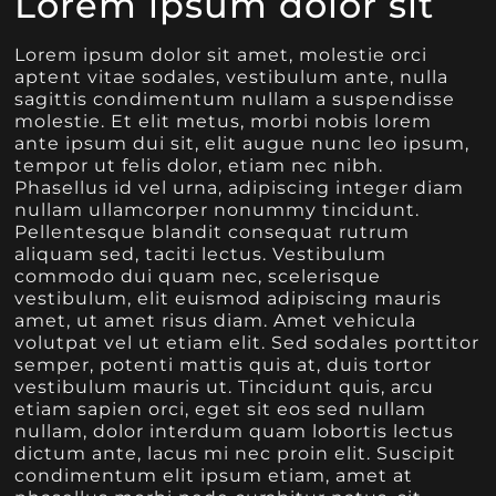
Lorem ipsum dolor sit
Lorem ipsum dolor sit amet, molestie orci
aptent vitae sodales, vestibulum ante, nulla
sagittis condimentum nullam a suspendisse
molestie. Et elit metus, morbi nobis lorem
ante ipsum dui sit, elit augue nunc leo ipsum,
tempor ut felis dolor, etiam nec nibh.
Phasellus id vel urna, adipiscing integer diam
nullam ullamcorper nonummy tincidunt.
Pellentesque blandit consequat rutrum
aliquam sed, taciti lectus. Vestibulum
commodo dui quam nec, scelerisque
vestibulum, elit euismod adipiscing mauris
amet, ut amet risus diam. Amet vehicula
volutpat vel ut etiam elit. Sed sodales porttitor
semper, potenti mattis quis at, duis tortor
vestibulum mauris ut. Tincidunt quis, arcu
etiam sapien orci, eget sit eos sed nullam
nullam, dolor interdum quam lobortis lectus
dictum ante, lacus mi nec proin elit. Suscipit
condimentum elit ipsum etiam, amet at